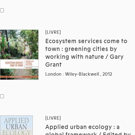
[LIVRE]
Ecosystem services come to
town : greening cities by
working with nature / Gary
Grant
London : Wiley-Blackwell , 2012
[LIVRE]
Applied urban ecology : a
global framework / Edited by