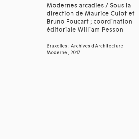
Modernes arcadies / Sous la
direction de Maurice Culot et
Bruno Foucart ; coordination
éditoriale William Pesson
Bruxelles : Archives d'Architecture
Moderne , 2017
[BOEK]
Produire ses semences pour le
jardin : légumes, herbes
aromatiques, fleurs sauvages
ou cultivées / Marlies Ortner