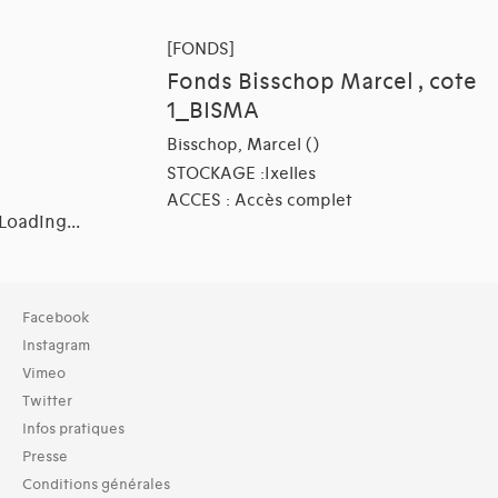
[FONDS]
Fonds Bisschop Marcel , cote
1_BISMA
Bisschop, Marcel ()
STOCKAGE :Ixelles
ACCES : Accès complet
Loading...
Collection
Facebook
TOUT (15)
Instagram
Archives (15)
Vimeo
Twitter
Typologies documents
Infos pratiques
Séries (activités) (1)
Presse
Domaines thématiques
Conditions générales
01-architecture domestique (13)