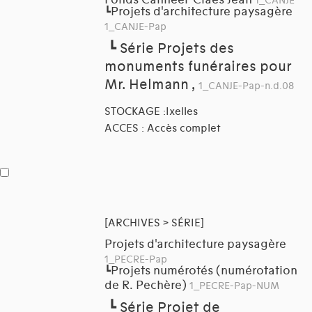
1_CANJE
Projets d'architecture paysagère
┗
1_CANJE-Pap
┗
Série Projets des
monuments funéraires pour
Mr. Helmann ,
1_CANJE-Pap-n.d.08
STOCKAGE :Ixelles
ACCES : Accès complet
[ARCHIVES > SÉRIE]
Projets d'architecture paysagère
1_PECRE-Pap
Projets numérotés (numérotation
┗
de R. Pechère)
1_PECRE-Pap-NUM
┗
Série Projet de