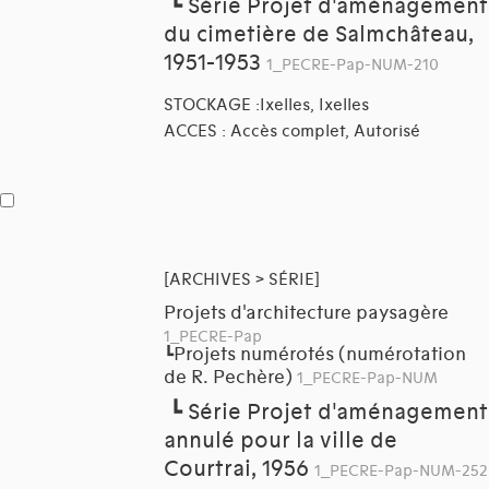
┗
Série Projet d'aménagement
du cimetière de Salmchâteau,
1951-1953
1_PECRE-Pap-NUM-210
STOCKAGE :Ixelles, Ixelles
ACCES : Accès complet, Autorisé
[ARCHIVES > SÉRIE]
Projets d'architecture paysagère
1_PECRE-Pap
Projets numérotés (numérotation
┗
de R. Pechère)
1_PECRE-Pap-NUM
┗
Série Projet d'aménagement
annulé pour la ville de
Courtrai, 1956
1_PECRE-Pap-NUM-252