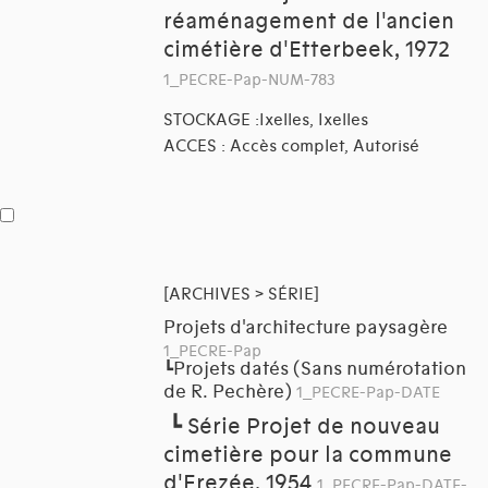
réaménagement de l'ancien
cimétière d'Etterbeek, 1972
1_PECRE-Pap-NUM-783
STOCKAGE :Ixelles, Ixelles
ACCES : Accès complet, Autorisé
[ARCHIVES > SÉRIE]
Projets d'architecture paysagère
1_PECRE-Pap
Projets datés (Sans numérotation
┗
de R. Pechère)
1_PECRE-Pap-DATE
┗
Série Projet de nouveau
cimetière pour la commune
d'Erezée, 1954
1_PECRE-Pap-DATE-