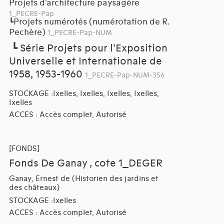
Projets d'architecture paysagère
1_PECRE-Pap
Projets numérotés (numérotation de R.
┗
Pechère)
1_PECRE-Pap-NUM
┗
Série Projets pour l'Exposition
Universelle et Internationale de
1958, 1953-1960
1_PECRE-Pap-NUM-356
STOCKAGE :Ixelles, Ixelles, Ixelles, Ixelles,
Ixelles
ACCES : Accès complet, Autorisé
[FONDS]
Fonds De Ganay , cote 1_DEGER
Ganay, Ernest de (Historien des jardins et
des châteaux)
STOCKAGE :Ixelles
ACCES : Accès complet, Autorisé