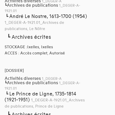
Activités diverses
1_DEGER-A
Archives de publications
┗
1_DEGER-A-
1921.01
André Le Nostre, 1613-1700 (1954)
┗
1_DEGER-A-1921.01_Archives de
publications, Le Nôtre
┗
Archives écrites
STOCKAGE :Ixelles, Ixelles
ACCES : Accès complet, Autorisé
[DOSSIER]
Activités diverses
1_DEGER-A
Archives de publications
┗
1_DEGER-A-
1921.01
Le Prince de Ligne, 1735-1814
┗
(1921-1951)
1_DEGER-A-1921.01_Archives
de publications, Prince de Ligne
┗
Archives écrites