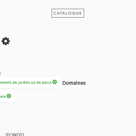
CATALOGUE
s
:
Domaines
léments de jardins ou de parcs
ture
[FONDS]