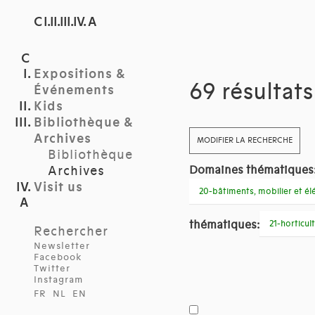
C I.II.III.IV. A
Expositions &
69 résultat
Événements
Kids
Bibliothèque &
Archives
MODIFIER LA RECHERCHE
Bibliothèque
Archives
Domaines thématiques
Visit us
20-bâtiments, mobilier et é
thématiques:
21-horticul
Rechercher
Newsletter
Facebook
Twitter
Instagram
FR
NL
EN