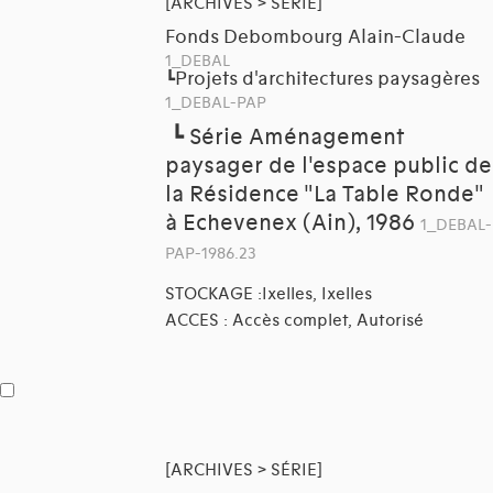
[ARCHIVES > SÉRIE]
Fonds Debombourg Alain-Claude
1_DEBAL
Projets d'architectures paysagères
┗
1_DEBAL-PAP
┗
Série Aménagement
paysager de l'espace public de
la Résidence "La Table Ronde"
à Echevenex (Ain), 1986
1_DEBAL-
PAP-1986.23
STOCKAGE :Ixelles, Ixelles
ACCES : Accès complet, Autorisé
[ARCHIVES > SÉRIE]