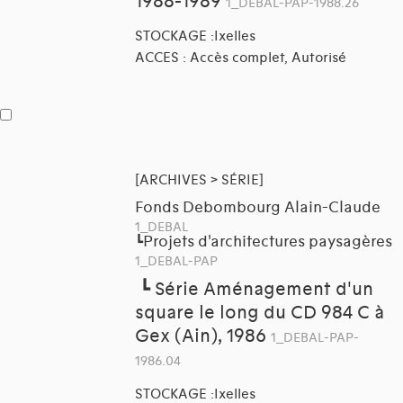
1988-1989
1_DEBAL-PAP-1988.26
STOCKAGE :Ixelles
ACCES : Accès complet, Autorisé
[ARCHIVES > SÉRIE]
Fonds Debombourg Alain-Claude
1_DEBAL
Projets d'architectures paysagères
┗
1_DEBAL-PAP
┗
Série Aménagement d'un
square le long du CD 984 C à
Gex (Ain), 1986
1_DEBAL-PAP-
1986.04
STOCKAGE :Ixelles