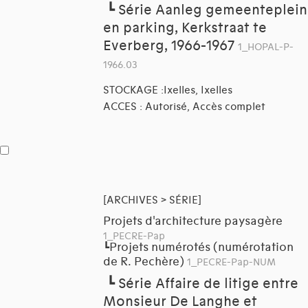
┗
Série Aanleg gemeenteplein
en parking, Kerkstraat te
Everberg, 1966-1967
1_HOPAL-P-
1966.03
STOCKAGE :Ixelles, Ixelles
ACCES : Autorisé, Accès complet
[ARCHIVES > SÉRIE]
Projets d'architecture paysagère
1_PECRE-Pap
Projets numérotés (numérotation
┗
de R. Pechère)
1_PECRE-Pap-NUM
┗
Série Affaire de litige entre
Monsieur De Langhe et