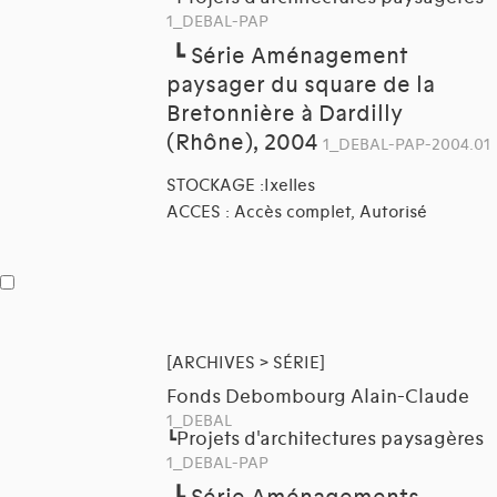
1_DEBAL-PAP
┗
Série Aménagement
paysager du square de la
Bretonnière à Dardilly
(Rhône), 2004
1_DEBAL-PAP-2004.01
STOCKAGE :Ixelles
ACCES : Accès complet, Autorisé
[ARCHIVES > SÉRIE]
Fonds Debombourg Alain-Claude
1_DEBAL
Projets d'architectures paysagères
┗
1_DEBAL-PAP