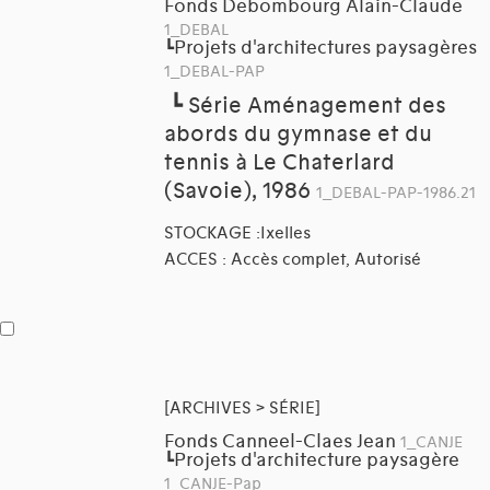
Fonds Debombourg Alain-Claude
1_DEBAL
Projets d'architectures paysagères
┗
1_DEBAL-PAP
┗
Série Aménagement des
abords du gymnase et du
tennis à Le Chaterlard
(Savoie), 1986
1_DEBAL-PAP-1986.21
STOCKAGE :Ixelles
ACCES : Accès complet, Autorisé
[ARCHIVES > SÉRIE]
Fonds Canneel-Claes Jean
1_CANJE
Projets d'architecture paysagère
┗
1_CANJE-Pap