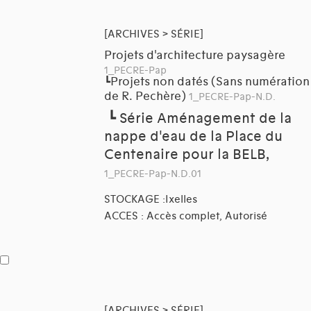
[ARCHIVES > SÉRIE]
Projets d'architecture paysagère
1_PECRE-Pap
Projets non datés (Sans numération
┗
de R. Pechère)
1_PECRE-Pap-N.D.
┗
Série Aménagement de la
nappe d'eau de la Place du
Centenaire pour la BELB,
1_PECRE-Pap-N.D.01
STOCKAGE :Ixelles
ACCES : Accès complet, Autorisé
[ARCHIVES > SÉRIE]