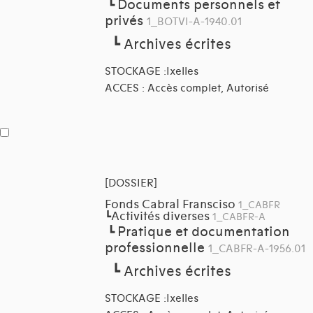
Documents personnels et
┗
privés
1_BOTVI-A-1940.01
┗
Archives écrites
STOCKAGE :Ixelles
ACCES : Accès complet, Autorisé
[DOSSIER]
Fonds Cabral Fransciso
1_CABFR
Activités diverses
┗
1_CABFR-A
Pratique et documentation
┗
professionnelle
1_CABFR-A-1956.01
┗
Archives écrites
STOCKAGE :Ixelles