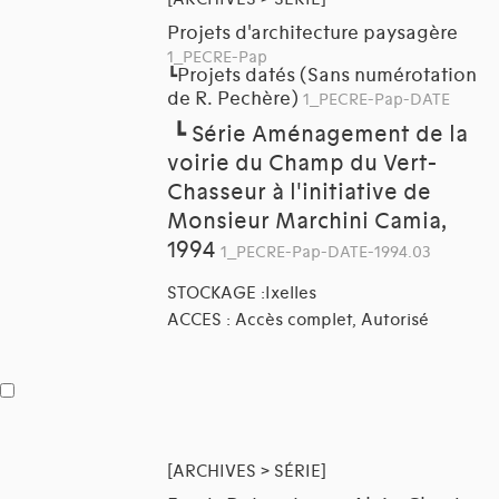
Projets d'architecture paysagère
1_PECRE-Pap
Projets datés (Sans numérotation
┗
de R. Pechère)
1_PECRE-Pap-DATE
┗
Série Aménagement de la
voirie du Champ du Vert-
Chasseur à l'initiative de
Monsieur Marchini Camia,
1994
1_PECRE-Pap-DATE-1994.03
STOCKAGE :Ixelles
ACCES : Accès complet, Autorisé
[ARCHIVES > SÉRIE]