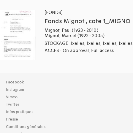
[FONDS]
Fonds Mignot , cote 1_MIGNO
Mignot, Paul (1923 - 2010)
Mignot, Marcel (1922 - 2005)
STOCKAGE :Ixelles, Ixelles, Ixelles, Ixelles
ACCES : On approval, Full access
Collection
Facebook
TOUT (8)
Instagram
Archives (9)
Vimeo
Twitter
Domaines thématiques
Infos pratiques
01-architecture domestique (7)
02-architecture agricole (2)
Presse
03-architecture artisanale et industrielle (1)
Conditions générales