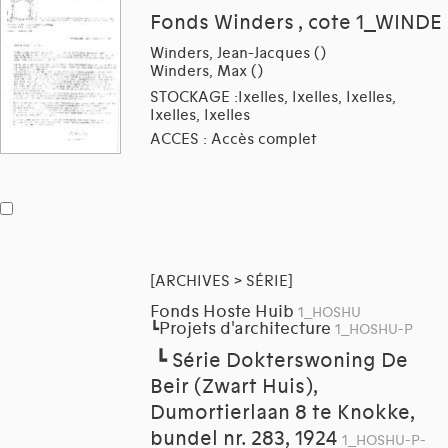
Fonds Winders , cote 1_WINDE
Winders, Jean-Jacques ()
Winders, Max ()
STOCKAGE :Ixelles, Ixelles, Ixelles,
Ixelles, Ixelles
ACCES : Accès complet
[ARCHIVES > SÉRIE]
Fonds Hoste Huib
1_HOSHU
Projets d'architecture
┗
1_HOSHU-P
┗
Série Dokterswoning De
Beir (Zwart Huis),
Dumortierlaan 8 te Knokke,
bundel nr. 283, 1924
1_HOSHU-P-