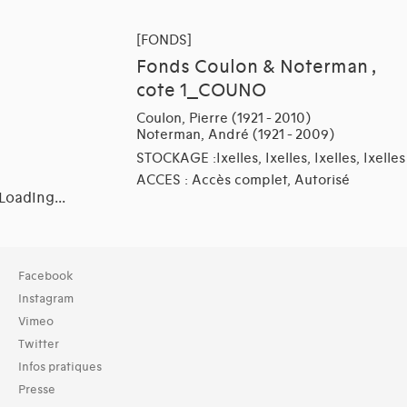
[FONDS]
Fonds Coulon & Noterman ,
cote 1_COUNO
Coulon, Pierre (1921 - 2010)
Noterman, André (1921 - 2009)
STOCKAGE :Ixelles, Ixelles, Ixelles, Ixelles
ACCES : Accès complet, Autorisé
Loading...
Collection
Facebook
TOUT (51)
Instagram
Vimeo
Domaines thématiques
Twitter
01-architecture domestique (45)
Infos pratiques
02-architecture agricole (3)
03-architecture artisanale et industrielle (15)
Presse