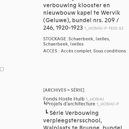
verbouwing klooster en
nieuwbouw kapel te Wervik
(Geluwe), bundel nrs. 209 /
246, 1920-1923
1_HOSHU-P-1920.02
STOCKAGE :Schaerbeek, Ixelles,
Schaerbeek, Ixelles
ACCES : Accès complet, Sous conditions
[ARCHIVES > SÉRIE]
Fonds Hoste Huib
1_HOSHU
Projets d'architecture
┗
1_HOSHU-P
┗
Série Verbouwing
verpleegstersschool,
Walplaats te Brugge, bundel