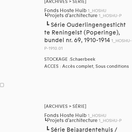
[ARCHIVES > SÉRIE]
Fonds Hoste Huib
1_HOSHU
Projets d'architecture
┗
1_HOSHU-P
┗
Série Ouderlingengesticht
te Reningelst (Poperinge),
bundel nr. 69, 1910-1914
1_HOSHU-
P-1910.01
STOCKAGE :Schaerbeek
ACCES : Accès complet, Sous conditions
[ARCHIVES > SÉRIE]
Fonds Hoste Huib
1_HOSHU
Projets d'architecture
┗
1_HOSHU-P
┗
Série Bejaardentehuis /