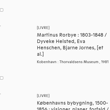
[LIVRE]
Martinus Rorbye : 1803-1848 /
Dyveke Helsted, Eva
Henschen, Bjarne Jornes, [et
al.]
Kobenhavn : Thorvaldsens Museum , 1981
[LIVRE]
Københavns bybygning, 1500-
1856 : visioner, planer, forfald /