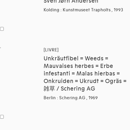
Sven Jørn Andersen
Kolding : Kunstmuseet Trapholts , 1993
[LIVRE]
Unkräutfibel = Weeds =
Mauvaises herbes = Erbe
infestanti = Malas hierbas =
Onkruiden = Ukrudt = Ogräs =
雑草 / Schering AG
Berlin : Schering AG , 1969