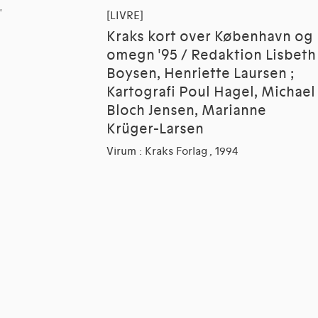
[LIVRE]
Kraks kort over København og
omegn '95 / Redaktion Lisbeth
Boysen, Henriette Laursen ;
Kartografi Poul Hagel, Michael
Bloch Jensen, Marianne
Krüger-Larsen
Virum : Kraks Forlag , 1994
[LIVRE]
Tegnestuen Vandkunsten,
1969-1994 / Af Erik Nygaard,
Claes Caldenby, Jan W. Hansen