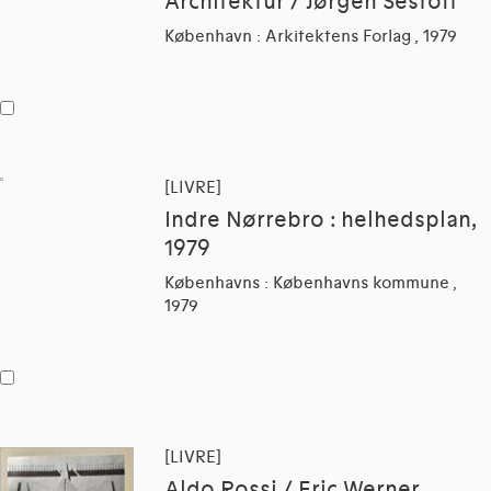
Architektur / Jørgen Sestoft
København : Arkitektens Forlag , 1979
[LIVRE]
Indre Nørrebro : helhedsplan,
1979
Københavns : Københavns kommune ,
1979
[LIVRE]
Aldo Rossi / Eric Werner