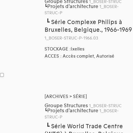
Groupe Structures
1_BOSER-STRUC
Projets d'architecture
┗
1_BOSER-
STRUC-P
┗
Série Complexe Philips à
Bruxelles, Belgique., 1966-1969
1_BOSER-STRUC-P-1966.03
STOCKAGE :Ixelles
ACCES : Accès complet, Autorisé
[ARCHIVES > SÉRIE]
Groupe Structures
1_BOSER-STRUC
Projets d'architecture
┗
1_BOSER-
STRUC-P
┗
Série World Trade Centre