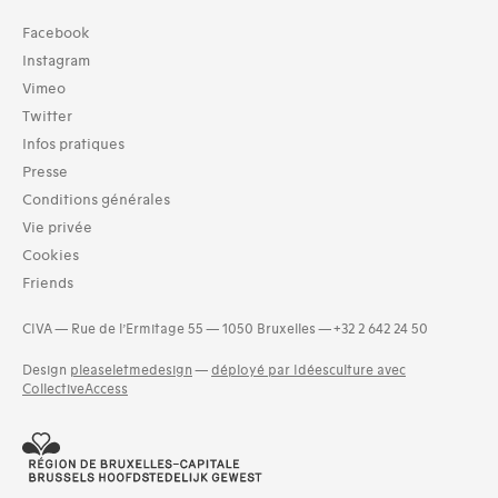
Collection
Facebook
TOUT (7)
Instagram
Archives (7)
Vimeo
Twitter
Domaines thématiques
Infos pratiques
01-architecture domestique (20)
02-architecture agricole (5)
Presse
03-architecture artisanale et industrielle (11)
Conditions générales
04-architecture commerciale et de services (23)
Vie privée
07-architecture judiciaire, pénitentiaire, police (3)
Cookies
08-architecture militaire (5)
Friends
09-architecture hospitalière, assistance et protection socia
(8)
CIVA — Rue de l’Ermitage 55 — 1050 Bruxelles — +32 2 642 24 50
and 12 more
Design
pleaseletmedesign
—
déployé par Idéesculture avec
CollectiveAccess