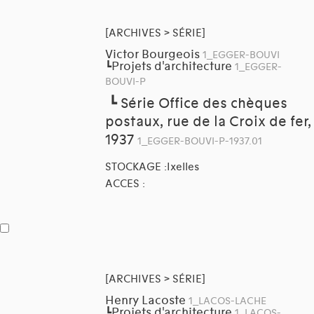
[ARCHIVES > SÉRIE]
Victor Bourgeois
1_EGGER-BOUVI
Projets d'architecture
┗
1_EGGER-
BOUVI-P
┗
Série Office des chèques
postaux, rue de la Croix de fer,
1937
1_EGGER-BOUVI-P-1937.01
STOCKAGE :Ixelles
ACCES :
[ARCHIVES > SÉRIE]
Henry Lacoste
1_LACOS-LACHE
Projets d'architecture
┗
1_LACOS-