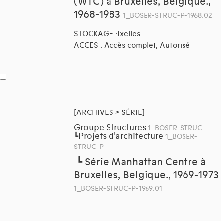
(WTC) à Bruxelles, Belgique.,
1968-1983
1_BOSER-STRUC-P-1968.02
STOCKAGE :Ixelles
ACCES : Accès complet, Autorisé
[ARCHIVES > SÉRIE]
Groupe Structures
1_BOSER-STRUC
Projets d'architecture
┗
1_BOSER-
STRUC-P
┗
Série Manhattan Centre à
Bruxelles, Belgique., 1969-1973
1_BOSER-STRUC-P-1969.01