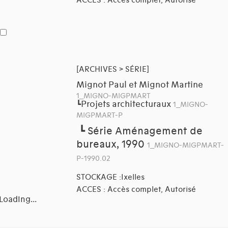
[ARCHIVES > SÉRIE]
Mignot Paul et Mignot Martine
1_MIGNO-MIGPMART
Projets architecturaux
┗
1_MIGNO-
MIGPMART-P
┗
Série Aménagement de
bureaux, 1990
1_MIGNO-MIGPMART-
P-1990.02
STOCKAGE :Ixelles
ACCES : Accès complet, Autorisé
Loading...