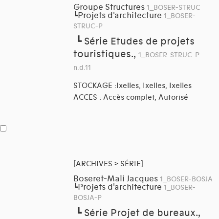
Groupe Structures
1_BOSER-STRUC
Projets d'architecture
┗
1_BOSER-
STRUC-P
┗
Série Etudes de projets
touristiques.,
1_BOSER-STRUC-P-
n.d.11
STOCKAGE :Ixelles, Ixelles, Ixelles
ACCES : Accès complet, Autorisé
[ARCHIVES > SÉRIE]
Boseret-Mali Jacques
1_BOSER-BOSJA
Projets d'architecture
┗
1_BOSER-
BOSJA-P
┗
Série Projet de bureaux.,