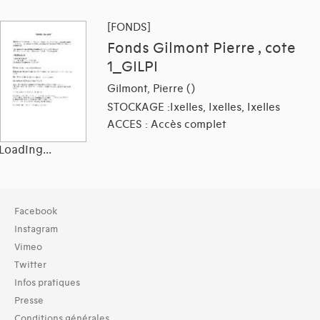
[FONDS]
Fonds Gilmont Pierre , cote
1_GILPI
Gilmont, Pierre ()
STOCKAGE :Ixelles, Ixelles, Ixelles
ACCES : Accès complet
Loading...
Collection
Facebook
TOUT (2360)
Instagram
Vimeo
Typologies documents
Twitter
Séries (activités) (26)
Infos pratiques
Groupes de documents (56)
Documents graphiques (3)
Presse
Conditions générales