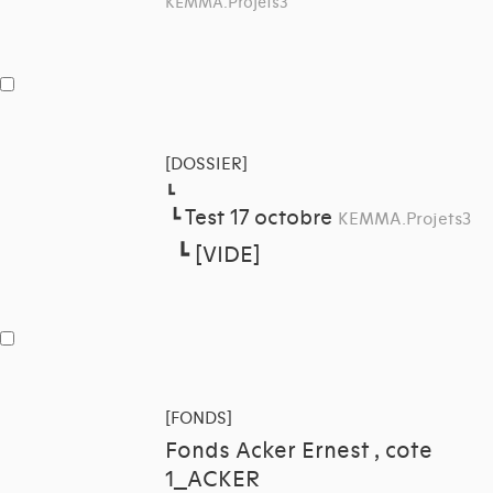
KEMMA.Projets3
[DOSSIER]
┗
Test 17 octobre
┗
KEMMA.Projets3
┗
[VIDE]
[FONDS]
Fonds Acker Ernest , cote
1_ACKER