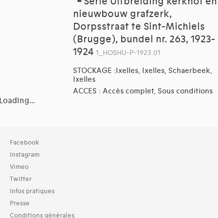
┗
Série Uitbreiding kerkhof en
nieuwbouw grafzerk,
Dorpsstraat te Sint-Michiels
(Brugge), bundel nr. 263, 1923-
1924
1_HOSHU-P-1923.01
STOCKAGE :Ixelles, Ixelles, Schaerbeek,
Ixelles
ACCES : Accès complet, Sous conditions
Loading...
Collection
Facebook
TOUT (123)
Instagram
Vimeo
Domaines thématiques
Twitter
01-architecture domestique (40)
Infos pratiques
02-architecture agricole (6)
03-architecture artisanale et industrielle (23)
Presse
04-architecture commerciale et de services (29)
Conditions générales