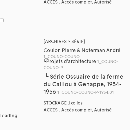
ACCES : Accès complet, Autorisé
[ARCHIVES > SÉRIE]
Coulon Pierre & Noterman André
1_COUNO-COUNO
Projets d'architecture
┗
1_COUNO-
COUNO-P
┗
Série Ossuaire de la ferme
du Caillou à Genappe, 1954-
1956
1_COUNO-COUNO-P-1954.01
STOCKAGE :Ixelles
ACCES : Accès complet, Autorisé
Loading...