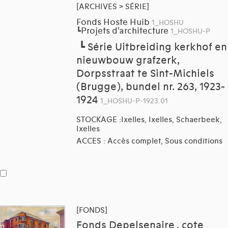
[ARCHIVES > SÉRIE]
Fonds Hoste Huib
1_HOSHU
Projets d'architecture
┗
1_HOSHU-P
┗
Série Uitbreiding kerkhof en
nieuwbouw grafzerk,
Dorpsstraat te Sint-Michiels
(Brugge), bundel nr. 263, 1923-
1924
1_HOSHU-P-1923.01
STOCKAGE :Ixelles, Ixelles, Schaerbeek,
Ixelles
ACCES : Accès complet, Sous conditions
[FONDS]
Fonds Depelsenaire , cote