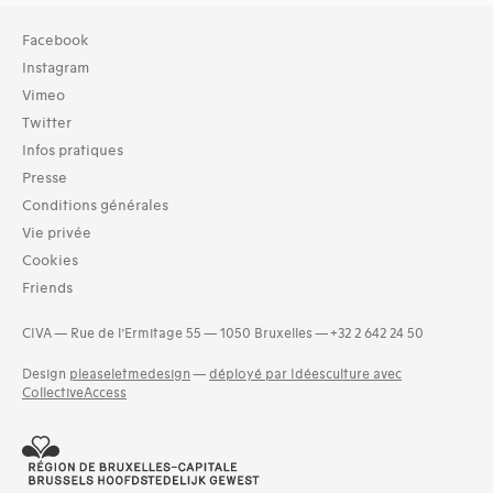
Collection
Facebook
TOUT (25)
Instagram
Archives (25)
Vimeo
Twitter
Typologies documents
Infos pratiques
Séries (activités) (2)
Presse
Domaines thématiques
Conditions générales
01-architecture domestique (30)
Vie privée
02-architecture agricole (8)
Cookies
03-architecture artisanale et industrielle (20)
Friends
04-architecture commerciale et de services (25)
05-architecture de l'administration et vie publique (19)
CIVA — Rue de l’Ermitage 55 — 1050 Bruxelles — +32 2 642 24 50
06-architecture fiscale et financière (8)
07-architecture judiciaire, pénitentiaire, police (5)
Design
pleaseletmedesign
—
déployé par Idéesculture avec
and 11 more
CollectiveAccess