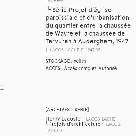
LACHE-P
┗
Série Projet d'église
paroissiale et d'urbanisation
du quartier entre la chaussée
de Wavre et la chaussée de
Tervuren à Auderghem, 1947
1_LACOS-LACHE-P-1947.03
STOCKAGE :Ixelles
ACCES : Accès complet, Autorisé
[ARCHIVES > SÉRIE]
Henry Lacoste
1_LACOS-LACHE
Projets d'architecture
┗
1_LACOS-
LACHE-P