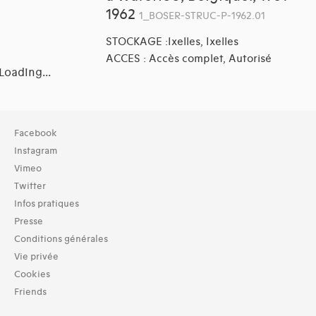
1962
1_BOSER-STRUC-P-1962.01
STOCKAGE :Ixelles, Ixelles
ACCES : Accès complet, Autorisé
Loading...
Collection
Facebook
TOUT (15)
Instagram
Archives (15)
Vimeo
Twitter
Typologies documents
Infos pratiques
Séries (activités) (2)
Presse
Domaines thématiques
Conditions générales
01-architecture domestique (33)
Vie privée
02-architecture agricole (9)
Cookies
03-architecture artisanale et industrielle (17)
Friends
04-architecture commerciale et de services (24)
05-architecture de l'administration et vie publique (20)