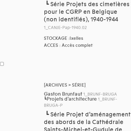
┗
Série Projets des cimetières
pour le CGRP en Belgique
(non identifiés), 1940-1944
1_CANJE-Pap-1940.02
STOCKAGE :Ixelles
ACCES : Accès complet
[ARCHIVES > SÉRIE]
Gaston Brunfaut
1_BRUNF-BRUGA
Projets d'architecture
┗
1_BRUNF-
BRUGA-P
┗
Série Projet d’aménagement
des abords de la Cathédrale
Saints-Michel-et-Gudule de