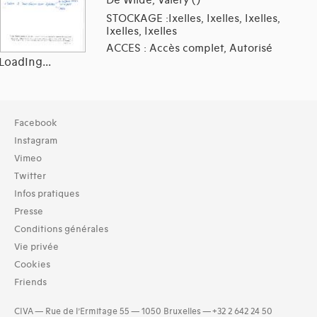
STOCKAGE :Ixelles, Ixelles, Ixelles,
Ixelles, Ixelles
ACCES : Accès complet, Autorisé
Loading...
Collection
Facebook
TOUT (35)
Instagram
Archives (35)
Vimeo
Twitter
Typologies documents
Infos pratiques
Séries (activités) (2)
Presse
Domaines thématiques
Conditions générales
02-architecture agricole (11)
Vie privée
03-architecture artisanale et industrielle (31)
Cookies
04-architecture commerciale et de services (33)
Friends
05-architecture de l'administration et vie publique (30)
06-architecture fiscale et financière (12)
CIVA — Rue de l’Ermitage 55 — 1050 Bruxelles — +32 2 642 24 50