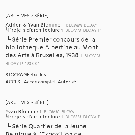
[ARCHIVES > SÉRIE]
Adrien & Yvan Blomme
1_BLOMM-BLOAY
Projets d'architecture
┗
1_BLOMM-BLOAY-P
┗
Série Premier concours de la
bibliothèque Albertine au Mont
des Arts à Bruxelles, 1938
1_BLOMM-
BLOAY-P-1938.01
STOCKAGE :Ixelles
ACCES : Accès complet, Autorisé
[ARCHIVES > SÉRIE]
Yvan Blomme
1_BLOMM-BLOYV
Projets d'architecture
┗
1_BLOMM-BLOYV-P
┗
Série Quartier de la Jeune
Belgique à l'Exposition de