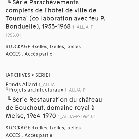
┗
Série Parachèvements
complets de l'hôtel de ville de
Tournai (collaboration avec feu P.
Bonduelle), 1955-1968
1_ALLJA-P-
1955.01
STOCKAGE :Ixelles, Ixelles, Ixelles
ACCES : Accès partiel
[ARCHIVES > SÉRIE]
Fonds Allard
1_ALLJA
Projets architecturaux
┗
1_ALLJA-P
┗
Série Restauration du château
de Bouchout, domaine royal à
Meise, 1964-1970
1_ALLJA-P-1964.01
STOCKAGE :Ixelles, Ixelles, Ixelles
ACCES : Accès partiel