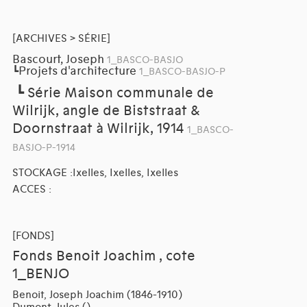
[ARCHIVES > SÉRIE]
Bascourt, Joseph
1_BASCO-BASJO
Projets d'architecture
┗
1_BASCO-BASJO-P
┗
Série Maison communale de
Wilrijk, angle de Biststraat &
Doornstraat à Wilrijk, 1914
1_BASCO-
BASJO-P-1914
STOCKAGE :Ixelles, Ixelles, Ixelles
ACCES :
[FONDS]
Fonds Benoit Joachim , cote
1_BENJO
Benoit, Joseph Joachim (1846-1910)