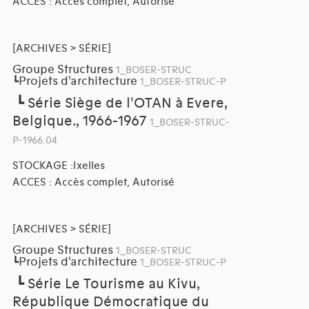
ACCES : Accès complet, Autorisé
[ARCHIVES > SÉRIE]
Groupe Structures
1_BOSER-STRUC
Projets d'architecture
┗
1_BOSER-STRUC-P
┗
Série Siège de l'OTAN à Evere,
Belgique., 1966-1967
1_BOSER-STRUC-
P-1966.04
STOCKAGE :Ixelles
ACCES : Accès complet, Autorisé
[ARCHIVES > SÉRIE]
Groupe Structures
1_BOSER-STRUC
Projets d'architecture
┗
1_BOSER-STRUC-P
┗
Série Le Tourisme au Kivu,
République Démocratique du