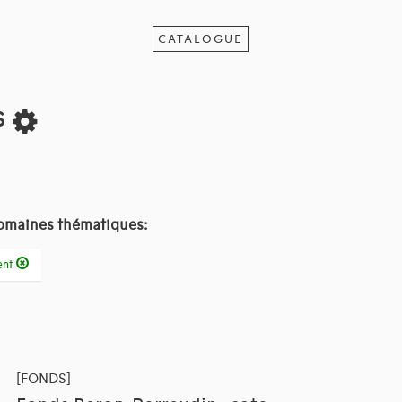
CATALOGUE
s
omaines thématiques:
ent
[FONDS]