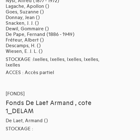
Nyst, Alfred (1877 - 1972)
Lagache, Apollon ()
Goes, Suzanne ()
Donnay, Jean ()
Snacken, J. J. ()
Dewil, Gommaire ()
De Pape, Fernand (1886 - 1949)
Fréteur, Albert ()
Descamps, H. ()
Wiesen, E. J. L. ()
STOCKAGE :Ixelles, Ixelles, Ixelles, Ixelles,
Ixelles
ACCES : Accès partiel
[FONDS]
Fonds De Laet Armand , cote
1_DELAM
De Laet, Armand ()
STOCKAGE :