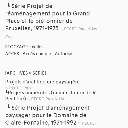
┗
Série Projet de
réaménagement pour la Grand
Place et le piétonnier de
Bruxelles, 1971-1975
1_PECRE-Pap-NUM-
793
STOCKAGE :Ixelles
ACCES : Accès complet, Autorisé
[ARCHIVES > SÉRIE]
Projets d'architecture paysagère
1_PECRE-Pap
Projets numérotés (numérotation de R.
┗
Pechère)
1_PECRE-Pap-NUM
┗
Série Projet d'aménagement
paysager pour le Domaine de
Claire-Fontaine, 1971-1992
1_PECRE-