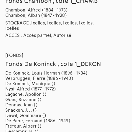
Fonds Chambon , cote 1_CHAMB
Chambon, Alfred (1884 - 1973)
Chambon, Alban (1847 - 1928)
STOCKAGE :Ixelles, Ixelles, Ixelles, Ixelles,
Ixelles
ACCES : Accès partiel, Autorisé
[FONDS]
Fonds De Koninck , cote 1_DEKON
De Koninck, Louis Herman (1896 - 1984)
Verbruggen, Pierre (1886 - 1940)
De Koninck, Monique ()
Nyst, Alfred (1877 - 1972)
Lagache, Apollon ()
Goes, Suzanne ()
Donnay, Jean ()
Snacken, J. J. ()
Dewil, Gommaire ()
De Pape, Fernand (1886 - 1949)
Fréteur, Albert ()
Descamps, H. ()