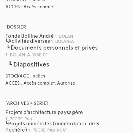
ACCES : Accès complet
[DOSSIER]
Fonds Bolline André
1_BOLAN
Activités diverses
┗
1_BOLAN-A
Documents personnels et privés
┗
1_BOLAN-A-1958.01
┗
Diapositives
STOCKAGE :Ixelles
ACCES : Accès complet, Autorisé
[ARCHIVES > SÉRIE]
Projets d'architecture paysagère
1_PECRE-Pap
Projets numérotés (numérotation de R.
┗
Pechère)
1_PECRE-Pap-NUM