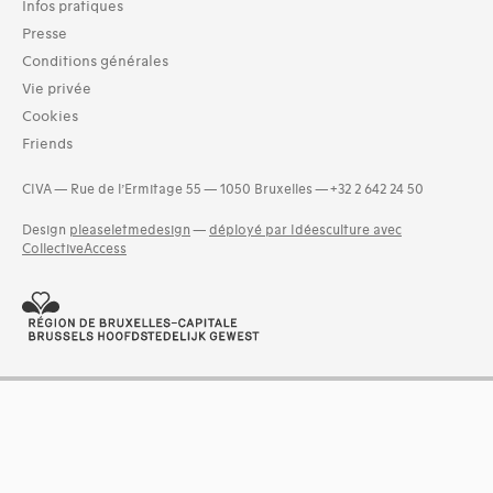
Infos pratiques
Séries (activités) (2)
Presse
Domaines thématiques
Conditions générales
01-architecture domestique (36)
Vie privée
02-architecture agricole (12)
Cookies
03-architecture artisanale et industrielle (19)
Friends
04-architecture commerciale et de services (24)
05-architecture de l'administration et vie publique (22)
CIVA — Rue de l’Ermitage 55 — 1050 Bruxelles — +32 2 642 24 50
06-architecture fiscale et financière (12)
07-architecture judiciaire, pénitentiaire, police (4)
Design
pleaseletmedesign
—
déployé par Idéesculture avec
and 12 more
CollectiveAccess