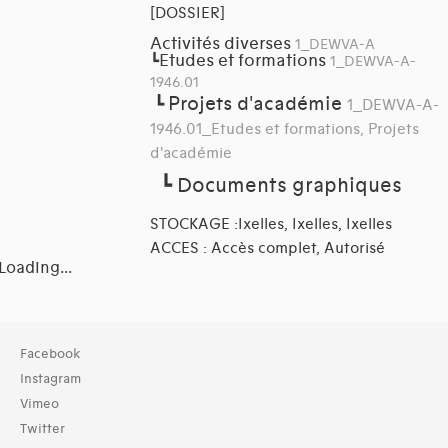
[DOSSIER]
Activités diverses
1_DEWVA-A
Etudes et formations
┗
1_DEWVA-A-
1946.01
Projets d'académie
┗
1_DEWVA-A-
1946.01_Etudes et formations, Projets
d'académie
┗
Documents graphiques
STOCKAGE :Ixelles, Ixelles, Ixelles
ACCES : Accès complet, Autorisé
Loading...
Collection
Facebook
TOUT (19)
Instagram
Archives (19)
Vimeo
Twitter
Typologies documents