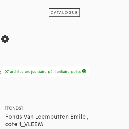
CATALOGUE
s
:
07-architecture judiciaire, pénitentiaire, police
[FONDS]
Fonds Van Leemputten Emile ,
cote 1_VLEEM