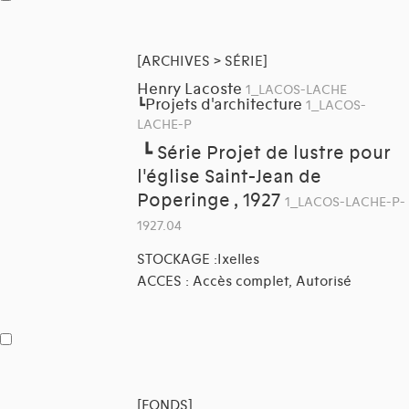
[ARCHIVES > SÉRIE]
Henry Lacoste
1_LACOS-LACHE
Projets d'architecture
┗
1_LACOS-
LACHE-P
┗
Série Projet de lustre pour
l'église Saint-Jean de
Poperinge , 1927
1_LACOS-LACHE-P-
1927.04
STOCKAGE :Ixelles
ACCES : Accès complet, Autorisé
[FONDS]