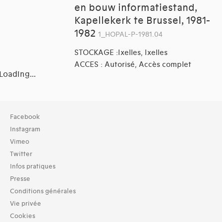
en bouw informatiestand,
Kapellekerk te Brussel, 1981-
1982
1_HOPAL-P-1981.04
STOCKAGE :Ixelles, Ixelles
ACCES : Autorisé, Accès complet
Loading...
Collection
Facebook
TOUT (18)
Instagram
Archives (18)
Vimeo
Twitter
Typologies documents
Infos pratiques
Séries (activités) (6)
Presse
Domaines thématiques
Conditions générales
01-architecture domestique (24)
Vie privée
02-architecture agricole (7)
Cookies
03-architecture artisanale et industrielle (15)