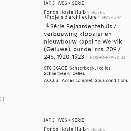
[ARCHIVES > SÉRIE]
Fonds Hoste Huib
1_HOSHU
Projets d'architecture
┗
1_HOSHU-P
┗
Série Bejaardentehuis /
verbouwing klooster en
nieuwbouw kapel te Wervik
(Geluwe), bundel nrs. 209 /
246, 1920-1923
1_HOSHU-P-1920.02
STOCKAGE :Schaerbeek, Ixelles,
Schaerbeek, Ixelles
ACCES : Accès complet, Sous conditions
[ARCHIVES > SÉRIE]
Fonds Hoste Huib
1_HOSHU