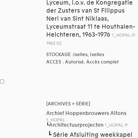
Lyceum, i.o.v. de Kongregatie
der Zusters van St Filippus
Neri van Sint Niklaas,
Lyceumstraat 11 te Houthalen-
Helchteren, 1963-1976
1_HOPAL-P-
1963.02
STOCKAGE :Ixelles, Ixelles
ACCES : Autorisé, Accès complet
[ARCHIVES > SÉRIE]
Archief Hoppenbrouwers Alfons
1_HOPAL
Architectuurprojecten
┗
1_HOPAL-P
┗
Série Afsluiting weekkapel