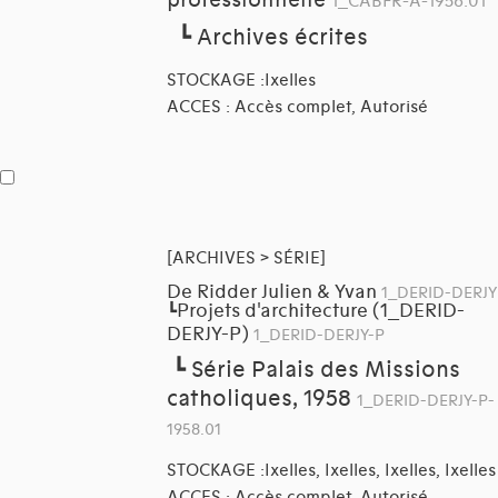
professionnelle
1_CABFR-A-1956.01
┗
Archives écrites
STOCKAGE :Ixelles
ACCES : Accès complet, Autorisé
[ARCHIVES > SÉRIE]
De Ridder Julien & Yvan
1_DERID-DERJY
Projets d'architecture (1_DERID-
┗
DERJY-P)
1_DERID-DERJY-P
┗
Série Palais des Missions
catholiques, 1958
1_DERID-DERJY-P-
1958.01
STOCKAGE :Ixelles, Ixelles, Ixelles, Ixelles
ACCES : Accès complet, Autorisé