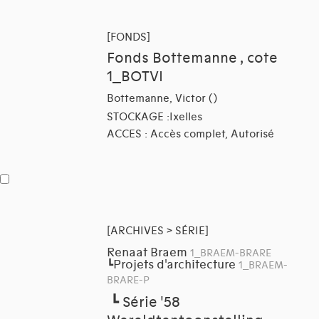
[FONDS]
Fonds Bottemanne , cote
1_BOTVI
Bottemanne, Victor ()
STOCKAGE :Ixelles
ACCES : Accès complet, Autorisé
[ARCHIVES > SÉRIE]
Renaat Braem
1_BRAEM-BRARE
Projets d'architecture
┗
1_BRAEM-
BRARE-P
┗
Série '58