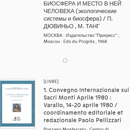
БИОСФЕРА И МЕСТО В НЕЙ
ЧЕЛОВЕКА (экологические
системы и биосфера) / П.
ДЮВИНЬО , М. ТАНГ
МОСКВА : Издательство "Прогресс" ;
Moscou : Eds du Progrès , 1968
[LIVRE]
1. Convegno Internazionale sui
Sacri Monti Aprile 1980 :
Varallo, 14-20 aprile 1980 /
coordinamento editoriale et
redazionale Paolo Pellizzari
Ponzano Monferrato : Centro di