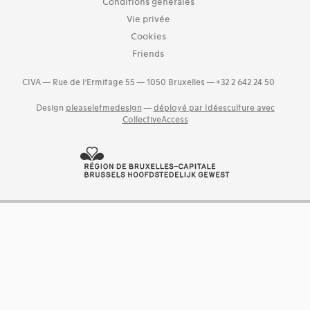
Photos (4521)
Conditions générales
Etat des collections (2)
Vie privée
Cookies
Langues
Friends
Bosniaque (1)
Catalan (19)
CIVA — Rue de l’Ermitage 55 — 1050 Bruxelles — +32 2 642 24 50
Croate (2)
Danois (34)
Design
pleaseletmedesign
—
déployé par Idéesculture avec
Estonien (1)
CollectiveAccess
Finnois (14)
Grec (5)
and 18 more
Dates
180s (1)
190s (49)
200s (10)
990s (2)
1580s (1)
1600s (2)
1610s (2)