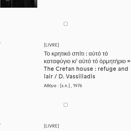
[LIVRE]
Το κρητικό σπίτι : αὐτό τό
καταφύγιο κι' αὐτό τό ὁρμητήριο =
The Cretan house : refuge and
lair / D. Vassiliadis
Αθήνα : [s.n.] , 1976
[LIVRE]