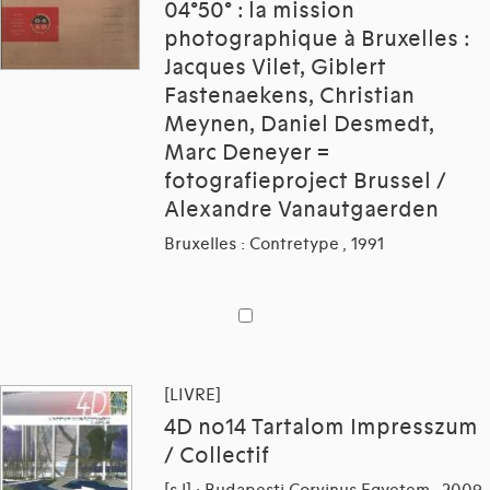
04°50° : la mission
photographique à Bruxelles :
Jacques Vilet, Giblert
Fastenaekens, Christian
Meynen, Daniel Desmedt,
Marc Deneyer =
fotografieproject Brussel /
Alexandre Vanautgaerden
Bruxelles : Contretype , 1991
[LIVRE]
4D no14 Tartalom Impresszum
/ Collectif
[s.l] : Budapesti Corvinus Egyetem , 2009