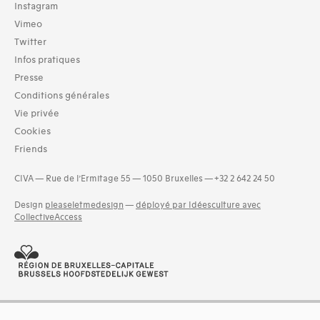
TOUT (8)
Instagram
Vimeo
Typologies documents
Twitter
Livres (8)
Infos pratiques
Dates
Presse
1960s (2)
Conditions générales
1970s (2)
Vie privée
1980s (2)
Cookies
1990s (2)
Friends
2000s (3)
CIVA — Rue de l’Ermitage 55 — 1050 Bruxelles — +32 2 642 24 50
Design
pleaseletmedesign
—
déployé par Idéesculture avec
CollectiveAccess