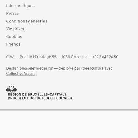
Infos pratiques
Livres (19287)
Dossiers documentaires (3512)
Presse
Séries (activités) (26)
Conditions générales
Exemplaires (3)
Vie privée
Photos (4521)
Cookies
Etat des collections (2)
Friends
Groupes de documents (56)
and 1 more
CIVA — Rue de l’Ermitage 55 — 1050 Bruxelles — +32 2 642 24 50
Langues
Design
pleaseletmedesign
—
déployé par Idéesculture avec
Bosniaque (1)
CollectiveAccess
Catalan (19)
Croate (2)
Danois (34)
Estonien (1)
Finnois (14)
Grec (5)
and 18 more
Dates