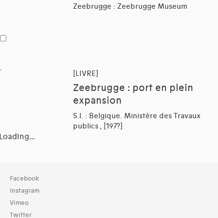
Zeebrugge : Zeebrugge Museum
[LIVRE]
Zeebrugge : port en plein
expansion
S.l. : Belgique. Ministère des Travaux
publics , [197?]
Loading...
Collection
Facebook
Bibliothèque (27330)
Instagram
Archives (2360)
Vimeo
Twitter
Typologies documents