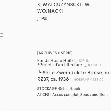
K. MALCUZYNSCKI ; W.
WOJNACKI
, 1950
[ARCHIVES > SÉRIE]
Fonds Hoste Huib
1_HOSHU
Projets d'architecture
┗
1_HOSHU-P
┗
Série Zwemdok te Ronse, nr.
RZ37, ca. 1936
1_HOSHU-P-1936.02
STOCKAGE :Schaerbeek
ACCES : Accès complet, Sous conditions