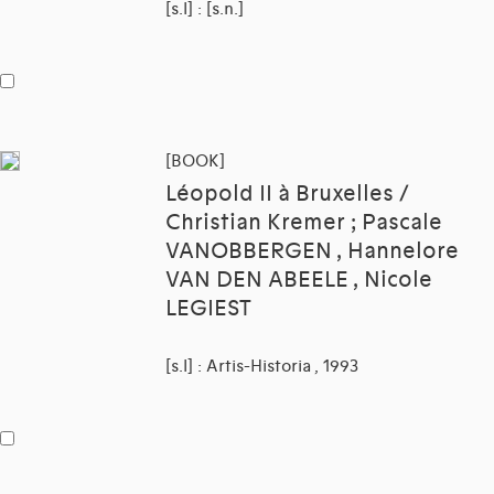
[s.l] : [s.n.]
[BOOK]
Léopold II à Bruxelles /
Christian Kremer ; Pascale
VANOBBERGEN , Hannelore
VAN DEN ABEELE , Nicole
LEGIEST
[s.l] : Artis-Historia , 1993