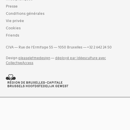
Livres (19287)
Dossiers documentaires (3512)
Presse
Séries (activités) (26)
Conditions générales
Exemplaires (3)
Vie privée
Photos (4521)
Cookies
Etat des collections (2)
Friends
Groupes de documents (56)
and 1 more
CIVA — Rue de l’Ermitage 55 — 1050 Bruxelles — +32 2 642 24 50
Langues
Design
pleaseletmedesign
—
déployé par Idéesculture avec
Bosniaque (1)
CollectiveAccess
Catalan (19)
Croate (2)
Danois (34)
Estonien (1)
Finnois (14)
Grec (5)
and 18 more
Dates
180s (1)