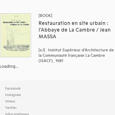
[BOOK]
Restauration en site urbain :
l'Abbaye de La Cambre / Jean
MASSA
[s.l] : Institut Supérieur d'Architecture de
la Communauté française La Cambre
(ISACF) , 1981
Loading...
Collection
Facebook
Bibliothèque (27330)
Instagram
Archives (2360)
Vimeo
Twitter
Typologies documents
Infos pratiques