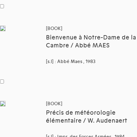
[BOOK]
Bienvenue à Notre-Dame de la
Cambre / Abbé MAES
[s.l] : Abbé Maes , 1983
[BOOK]
Précis de météorologie
élémentaire / W. Audenaert
[s.l] : Impr. des Forces Armées , 1984