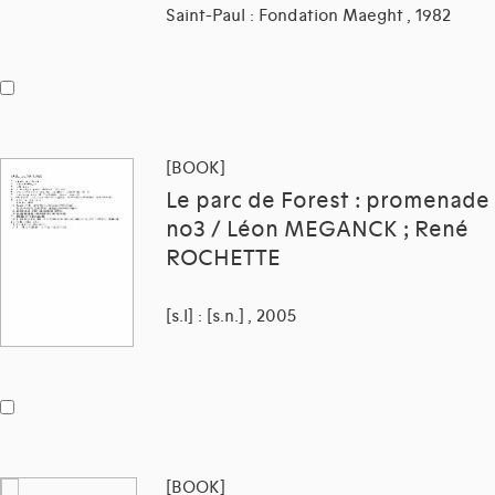
Saint-Paul : Fondation Maeght , 1982
[BOOK]
Le parc de Forest : promenade
no3 / Léon MEGANCK ; René
ROCHETTE
[s.l] : [s.n.] , 2005
[BOOK]